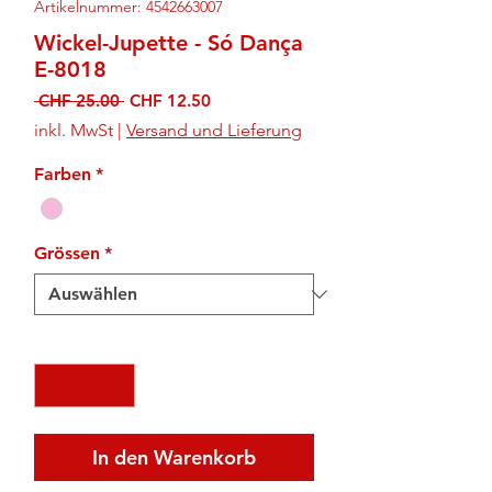
Artikelnummer: 4542663007
Wickel-Jupette - Só Dança
E-8018
Standardpreis
Sale-
 CHF 25.00 
CHF 12.50
Preis
inkl. MwSt
|
Versand und Lieferung
Farben
*
Grössen
*
Anzahl
*
In den Warenkorb