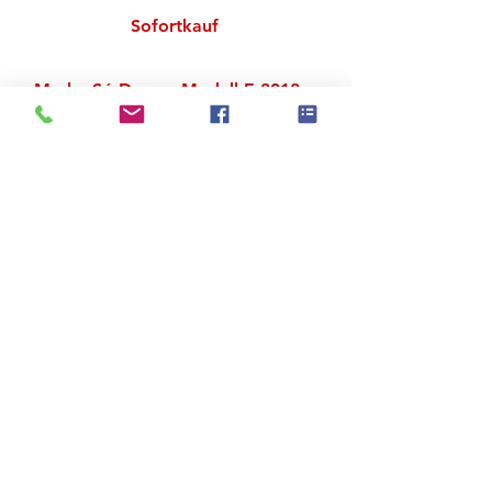
Sofortkauf
Marke Só Dança, Modell E-8018
Material 100 % Polyamid
Zu den Suchergebnissen
Produktstore
Kontakt
FAQ
Versand & Rückgabe
AGB
Impressum