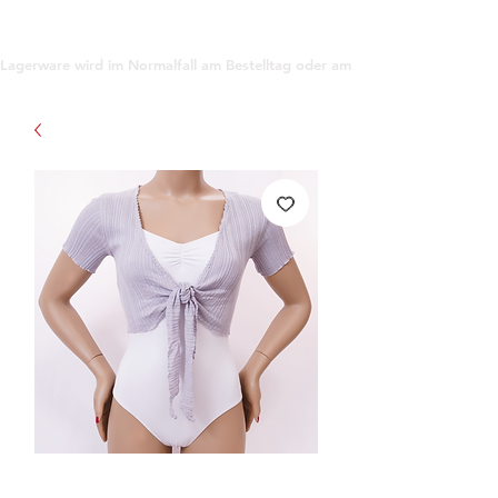
support@gioanna.store
Lagerware wird im Normalfall am Bestelltag oder am darauf folgenden Tag ve