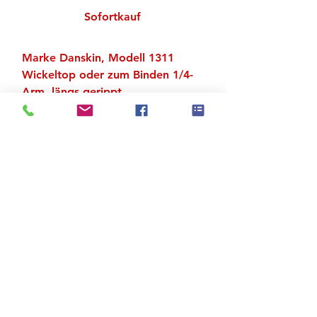
Sofortkauf
Marke Danskin, Modell 1311
Wickeltop oder zum Binden 1/4-
Arm, längs gerippt
Material: 50 % Baumwolle, 50 %
Acryl
Zu den Suchergebnissen
Produktstore
Kontakt
FAQ