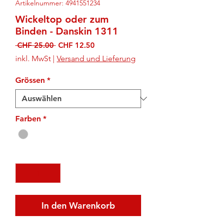
Artikelnummer: 4941551234
Wickeltop oder zum
Binden - Danskin 1311
Standardpreis
Sale-
 CHF 25.00 
CHF 12.50
Preis
inkl. MwSt
|
Versand und Lieferung
Grössen
*
Farben
*
Anzahl
*
In den Warenkorb