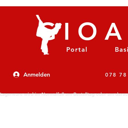
GIO
Portal
Bas
Anmelden
07
Lagerware wird im Normalfall am Bestelltag oder am darauf f