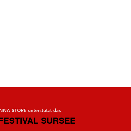
NA STORE unterstützt das
FESTIVAL SURSEE
FESTIVAL SURSEE