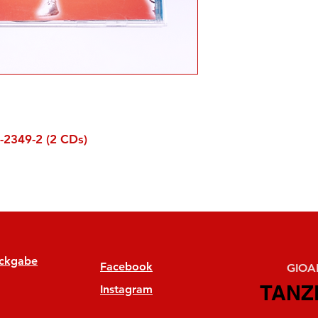
-2349-2 (2 CDs)
ückgabe
Facebook
GIOAN
TANZ
TANZ
Instagram