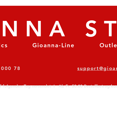
ANNA S
ics
Gioanna-Line
Outl
8 78 000 78
support@gioa
olgenden Tag versendet  I   Ab Fr. 50.00 Bestellbetrag koste