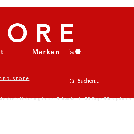
TORE
et
Marken
nna.store
nfreie Lieferung in der Schweiz   I   30 Tage Rückgaberecht