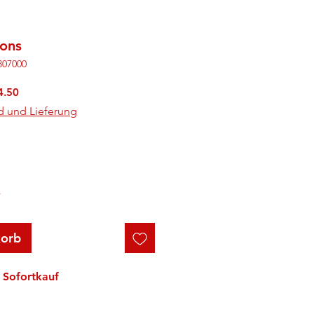
ions
807000
rdpreis
Sale-
4.50
Preis
d und Lieferung
r
korb
Sofortkauf