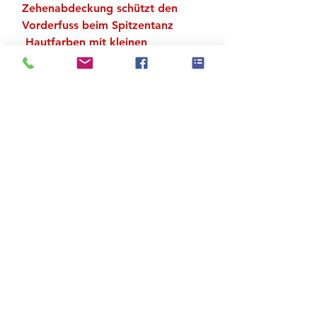
Zehenabdeckung schützt den
Vorderfuss beim Spitzentanz
Hautfarben mit kleinen
luftdiffusierenden Locheinheiten
Zu den Suchergebnissen
Produktstore
Kontakt
FAQ
Versand & Rückgabe
AGB
Impressum
Datenschutz