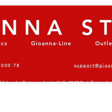
ANNA S
ics
Gioanna-Line
Outl
8 78 000 78
support@gioa
olgenden Tag versendet  I   Ab Fr. 50.00 Bestellbetrag koste