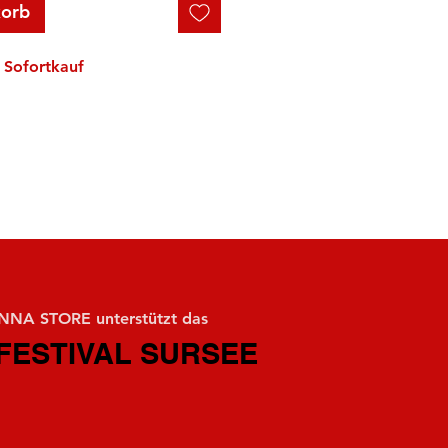
korb
Sofortkauf
NA STORE unterstützt das
FESTIVAL SURSEE
FESTIVAL SURSEE