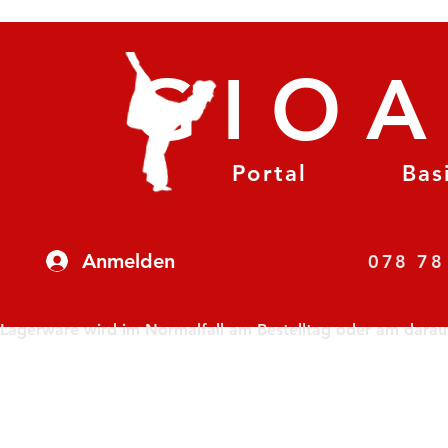
GIO
Portal
Bas
Anmelden
07
Lagerware wird im Normalfall am Bestelltag oder am darauf f