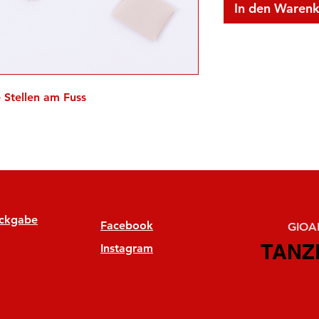
In den Waren
 Stellen am Fuss
ückgabe
Facebook
GIOAN
TANZ
TANZ
Instagram