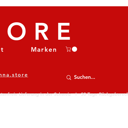
TORE
et
Marken
nna.store
nfreie Lieferung in der Schweiz   I   30 Tage Rückgaberecht