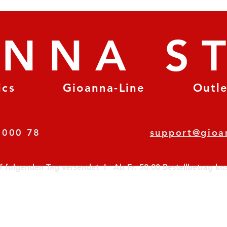
ANNA S
ics
Gioanna-Line
Outl
8 78 000 78
support@gioa
olgenden Tag versendet  I   Ab Fr. 50.00 Bestellbetrag koste