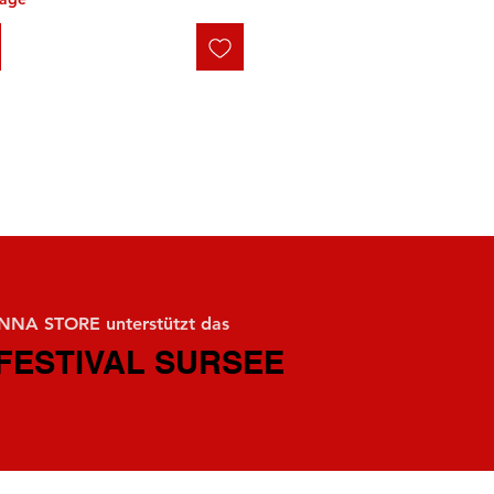
NA STORE unterstützt das
FESTIVAL SURSEE
FESTIVAL SURSEE