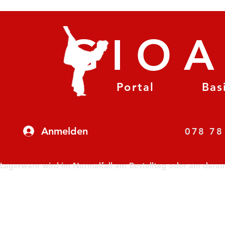
GIO
Portal
Bas
Anmelden
07
Lagerware wird im Normalfall am Bestelltag oder am darauf f