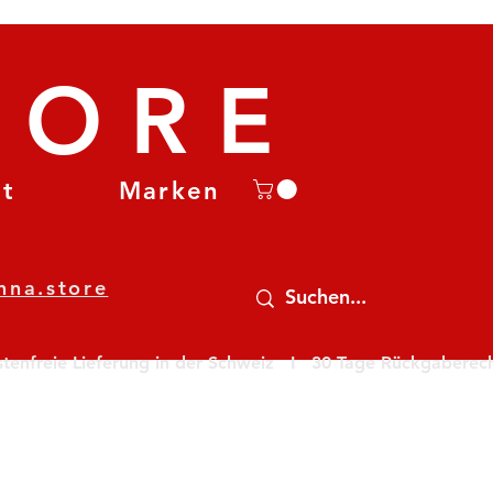
TORE
et
Marken
nna.store
nfreie Lieferung in der Schweiz   I   30 Tage Rückgaberecht