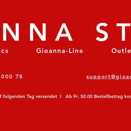
ANNA S
ics
Gioanna-Line
Outl
8 78 000 78
support@gioa
olgenden Tag versendet  I   Ab Fr. 50.00 Bestellbetrag koste