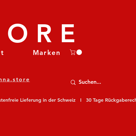
TORE
et
Marken
nna.store
nfreie Lieferung in der Schweiz   I   30 Tage Rückgaberecht