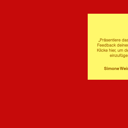
„Präsentiere das
Feedback deine
Klicke hier, um d
einzufüge
Simone We