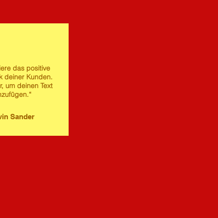
iere das positive
 deiner Kunden.
er, um deinen Text
nzufügen.“
in Sander