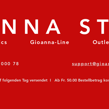
ANNA S
ics
Gioanna-Line
Outl
8 78 000 78
support@gioa
olgenden Tag versendet  I   Ab Fr. 50.00 Bestellbetrag koste