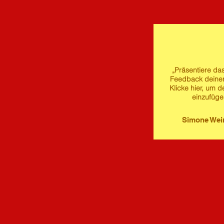
„Präsentiere das
Feedback deine
Klicke hier, um d
einzufüge
Simone We