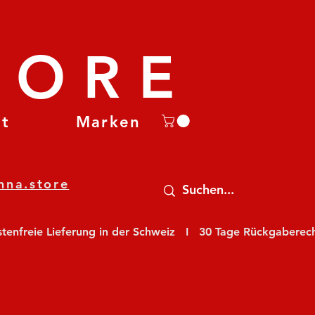
TORE
et
Marken
nna.store
nfreie Lieferung in der Schweiz   I   30 Tage Rückgaberecht