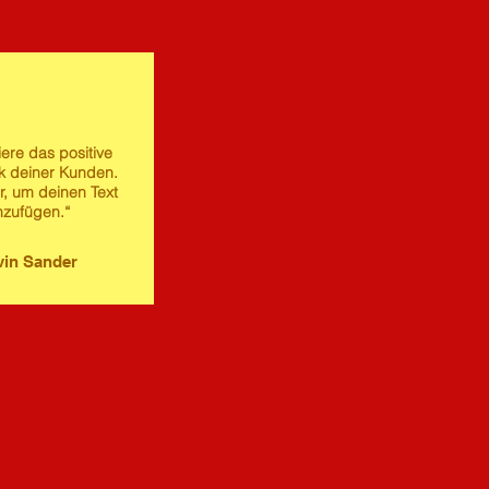
iere das positive
 deiner Kunden.
er, um deinen Text
nzufügen.“
in Sander