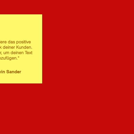
iere das positive
 deiner Kunden.
er, um deinen Text
nzufügen.“
in Sander