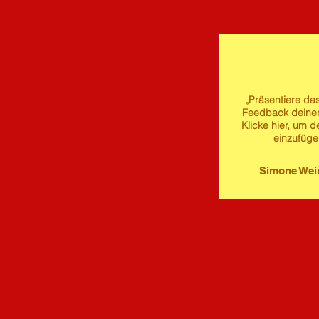
„Präsentiere das
Feedback deine
Klicke hier, um d
einzufüge
Simone We