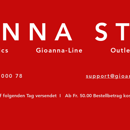
ANNA S
ics
Gioanna-Line
Outl
8 78 000 78
support@gioa
olgenden Tag versendet  I   Ab Fr. 50.00 Bestellbetrag koste