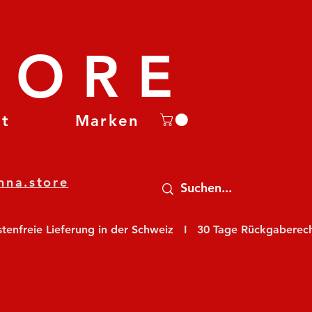
TORE
et
Marken
nna.store
nfreie Lieferung in der Schweiz   I   30 Tage Rückgaberecht