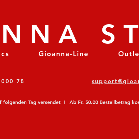
ANNA S
ics
Gioanna-Line
Outl
8 78 000 78
support@gioa
olgenden Tag versendet  I   Ab Fr. 50.00 Bestellbetrag koste