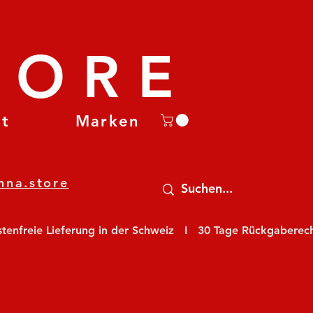
TORE
et
Marken
nna.store
nfreie Lieferung in der Schweiz   I   30 Tage Rückgaberecht