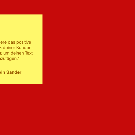
iere das positive
 deiner Kunden.
er, um deinen Text
nzufügen.“
in Sander