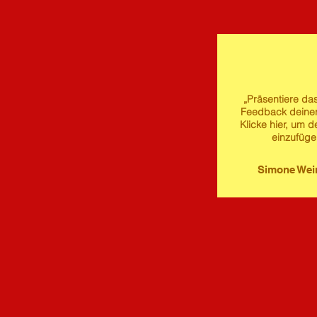
„Präsentiere das
Feedback deine
Klicke hier, um d
einzufüge
Simone We