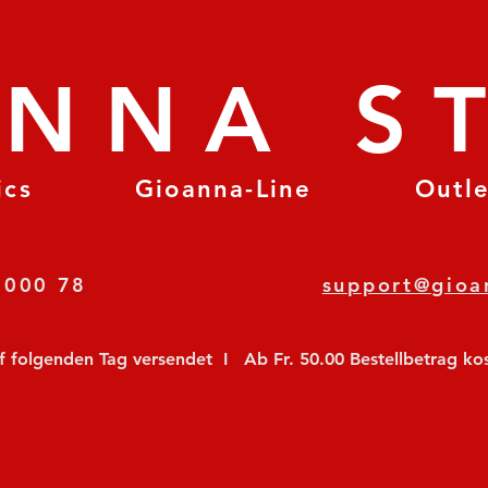
ANNA S
ics
Gioanna-Line
Outl
8 78 000 78
support@gioa
olgenden Tag versendet  I   Ab Fr. 50.00 Bestellbetrag koste