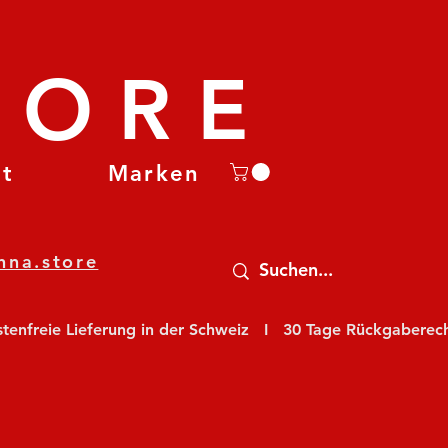
TORE
et
Marken
nna.store
nfreie Lieferung in der Schweiz   I   30 Tage Rückgaberecht