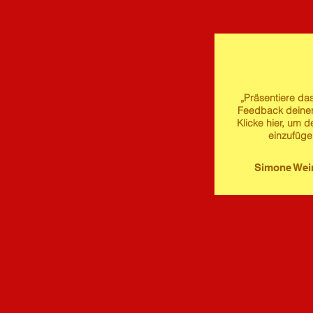
„Präsentiere das
Feedback deine
Klicke hier, um d
einzufüge
Simone We