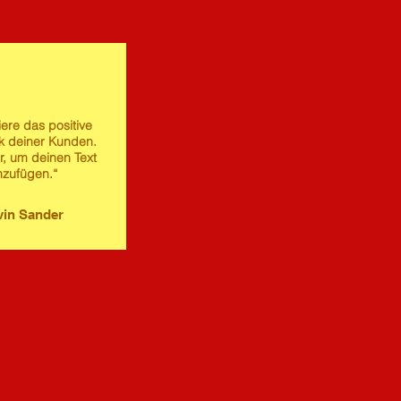
iere das positive
 deiner Kunden.
er, um deinen Text
nzufügen.“
in Sander