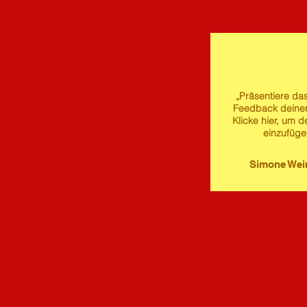
„Präsentiere das
Feedback deine
Klicke hier, um d
einzufüge
Simone We