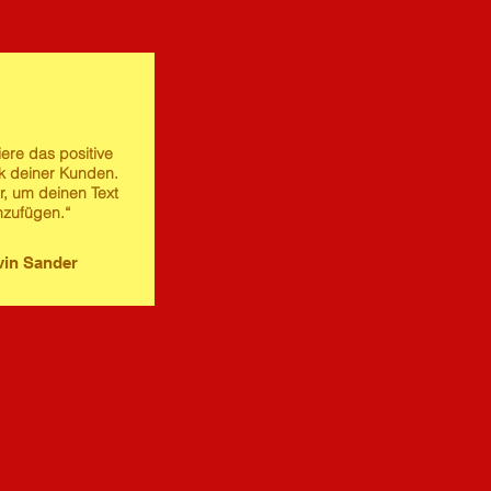
iere das positive
 deiner Kunden.
er, um deinen Text
nzufügen.“
in Sander