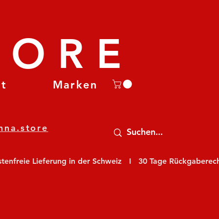
TORE
et
Marken
nna.store
nfreie Lieferung in der Schweiz   I   30 Tage Rückgaberecht