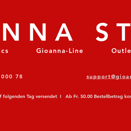
ANNA S
ics
Gioanna-Line
Outl
8 78 000 78
support@gioa
olgenden Tag versendet  I   Ab Fr. 50.00 Bestellbetrag koste