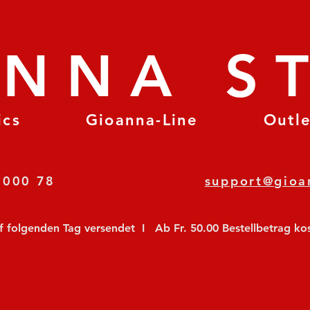
ANNA S
ics
Gioanna-Line
Outl
8 78 000 78
support@gioa
olgenden Tag versendet  I   Ab Fr. 50.00 Bestellbetrag koste