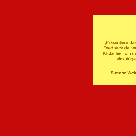
„Präsentiere das
Feedback deine
Klicke hier, um d
einzufüge
Simone We