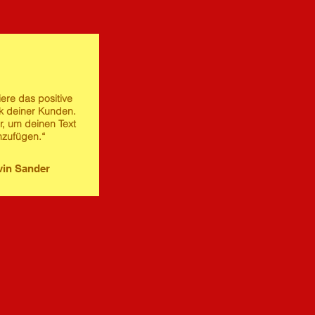
iere das positive
 deiner Kunden.
er, um deinen Text
nzufügen.“
in Sander