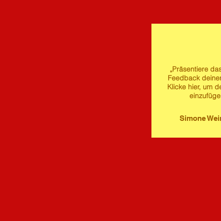
„Präsentiere das
Feedback deine
Klicke hier, um d
einzufüge
Simone We