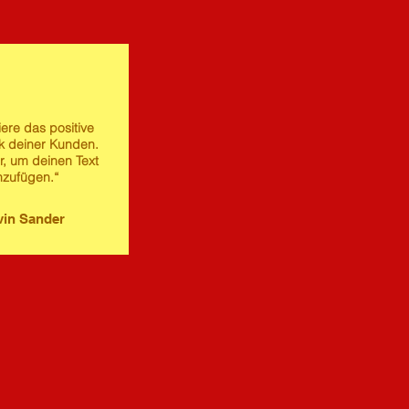
iere das positive
 deiner Kunden.
er, um deinen Text
nzufügen.“
in Sander