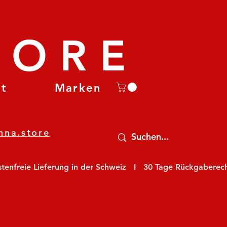
TORE
et
Marken
nna.store
nfreie Lieferung in der Schweiz   I   30 Tage Rückgaberecht