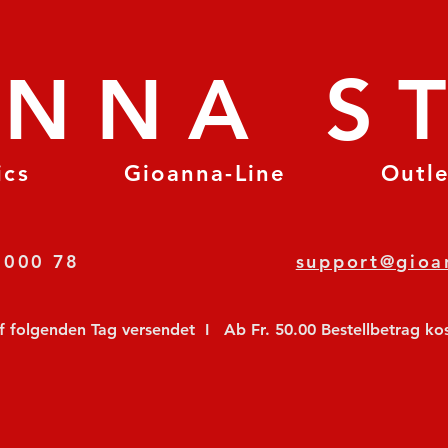
ANNA S
ics
Gioanna-Line
Outl
8 78 000 78
support@gioa
olgenden Tag versendet  I   Ab Fr. 50.00 Bestellbetrag koste