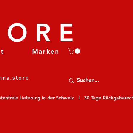
TORE
et
Marken
nna.store
nfreie Lieferung in der Schweiz   I   30 Tage Rückgaberecht