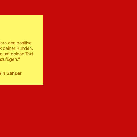
iere das positive
 deiner Kunden.
er, um deinen Text
nzufügen.“
in Sander