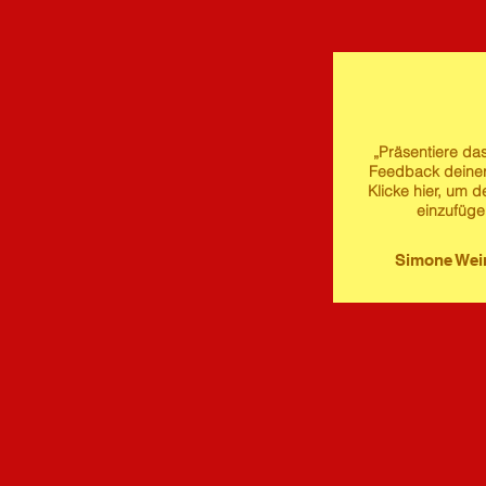
„Präsentiere das
Feedback deine
Klicke hier, um d
einzufüge
Simone We