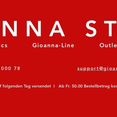
ANNA S
ics
Gioanna-Line
Outl
8 78 000 78
support@gioa
olgenden Tag versendet  I   Ab Fr. 50.00 Bestellbetrag koste