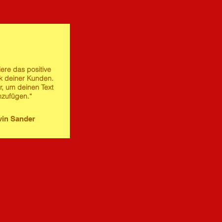
iere das positive
 deiner Kunden.
er, um deinen Text
nzufügen.“
in Sander