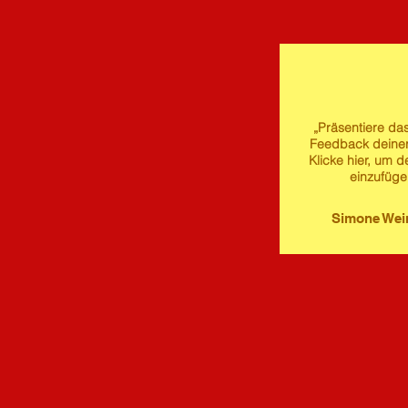
„Präsentiere das
Feedback deine
Klicke hier, um d
einzufüge
Simone We