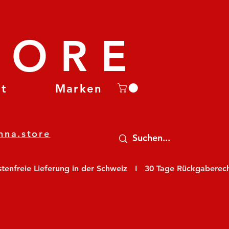
TORE
et
Marken
nna.store
nfreie Lieferung in der Schweiz   I   30 Tage Rückgaberecht