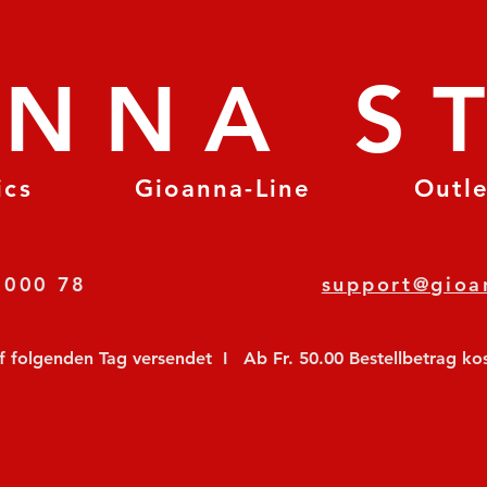
ANNA S
ics
Gioanna-Line
Outl
8 78 000 78
support@gioa
olgenden Tag versendet  I   Ab Fr. 50.00 Bestellbetrag koste