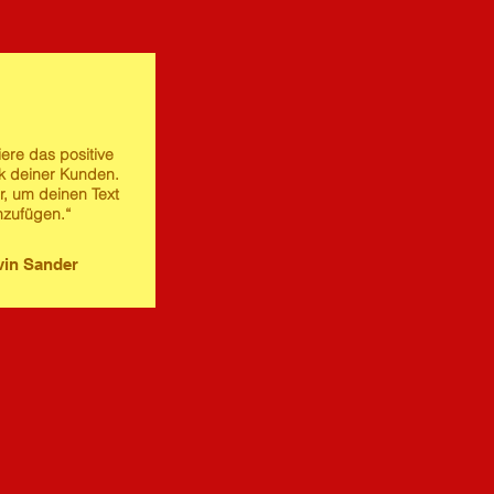
iere das positive
 deiner Kunden.
er, um deinen Text
nzufügen.“
in Sander