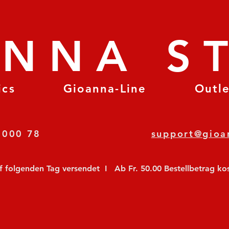
ANNA S
ics
Gioanna-Line
Outl
8 78 000 78
support@gioa
olgenden Tag versendet  I   Ab Fr. 50.00 Bestellbetrag koste