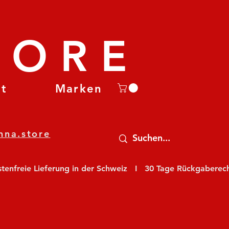
TORE
et
Marken
nna.store
nfreie Lieferung in der Schweiz   I   30 Tage Rückgaberecht