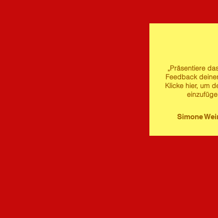
„Präsentiere das
Feedback deine
Klicke hier, um d
einzufüge
Simone We