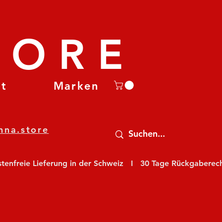
TORE
et
Marken
nna.store
nfreie Lieferung in der Schweiz   I   30 Tage Rückgaberecht