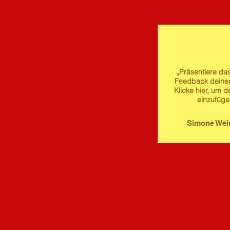
„Präsentiere das
Feedback deine
Klicke hier, um d
einzufüge
Simone We