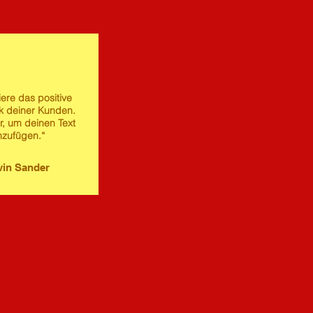
iere das positive
 deiner Kunden.
er, um deinen Text
nzufügen.“
in Sander