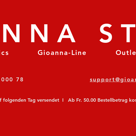
ANNA S
ics
Gioanna-Line
Outl
8 78 000 78
support@gioa
olgenden Tag versendet  I   Ab Fr. 50.00 Bestellbetrag koste