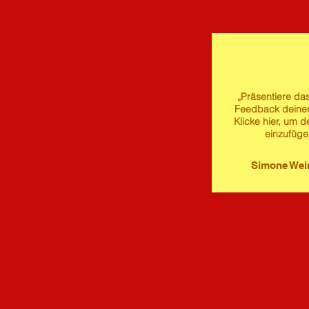
„Präsentiere das
Feedback deine
Klicke hier, um d
einzufüge
Simone We