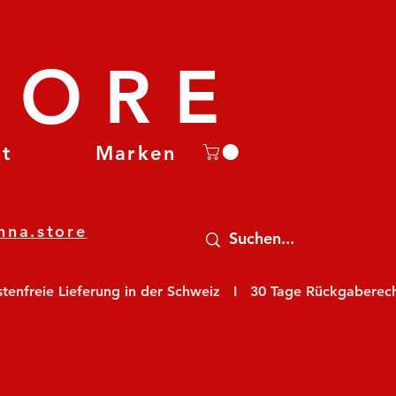
TORE
et
Marken
nna.store
nfreie Lieferung in der Schweiz   I   30 Tage Rückgaberecht