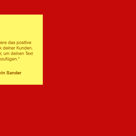
iere das positive
 deiner Kunden.
er, um deinen Text
nzufügen.“
in Sander