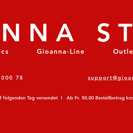
ANNA S
ics
Gioanna-Line
Outl
8 78 000 78
support@gioa
olgenden Tag versendet  I   Ab Fr. 50.00 Bestellbetrag koste