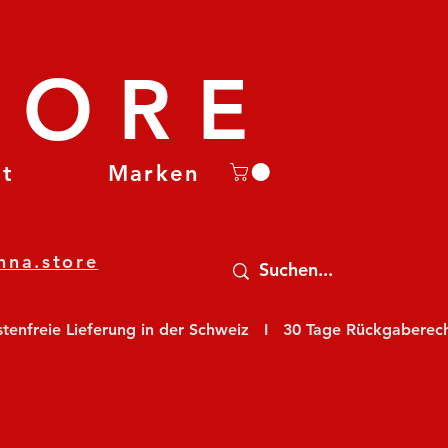
TORE
et
Marken
nna.store
nfreie Lieferung in der Schweiz   I   30 Tage Rückgaberecht