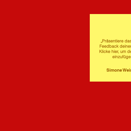
„Präsentiere das
Feedback deine
Klicke hier, um d
einzufüge
Simone We