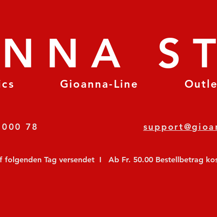
ANNA S
ics
Gioanna-Line
Outl
8 78 000 78
support@gioa
olgenden Tag versendet  I   Ab Fr. 50.00 Bestellbetrag koste