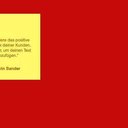
iere das positive
 deiner Kunden.
er, um deinen Text
nzufügen.“
in Sander