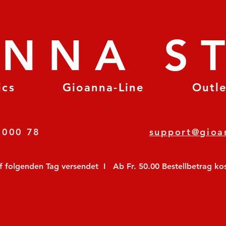
ANNA S
ics
Gioanna-Line
Outl
8 78 000 78
support@gioa
olgenden Tag versendet  I   Ab Fr. 50.00 Bestellbetrag koste