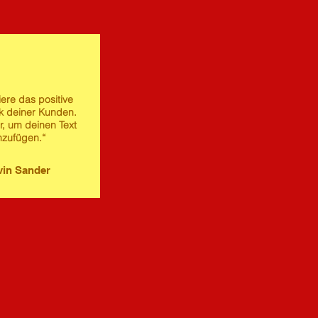
iere das positive
 deiner Kunden.
er, um deinen Text
nzufügen.“
in Sander