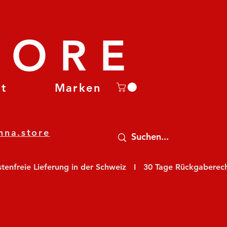
TORE
et
Marken
nna.store
nfreie Lieferung in der Schweiz   I   30 Tage Rückgaberecht