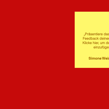
„Präsentiere das
Feedback deine
Klicke hier, um d
einzufüge
Simone We