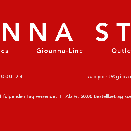
ANNA S
ics
Gioanna-Line
Outl
8 78 000 78
support@gioa
olgenden Tag versendet  I   Ab Fr. 50.00 Bestellbetrag koste