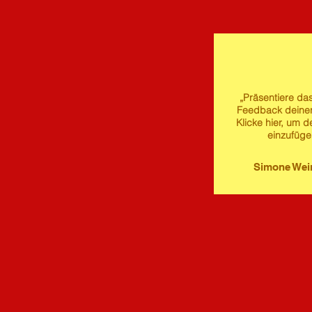
„Präsentiere das
Feedback deine
Klicke hier, um d
einzufüge
Simone We