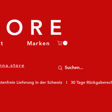
TORE
et
Marken
nna.store
nfreie Lieferung in der Schweiz   I   30 Tage Rückgaberecht