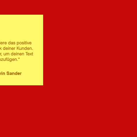
iere das positive
 deiner Kunden.
er, um deinen Text
nzufügen.“
in Sander