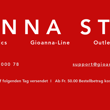
ANNA S
ics
Gioanna-Line
Outl
8 78 000 78
support@gioa
olgenden Tag versendet  I   Ab Fr. 50.00 Bestellbetrag koste