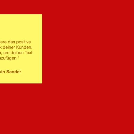
iere das positive
 deiner Kunden.
er, um deinen Text
nzufügen.“
in Sander