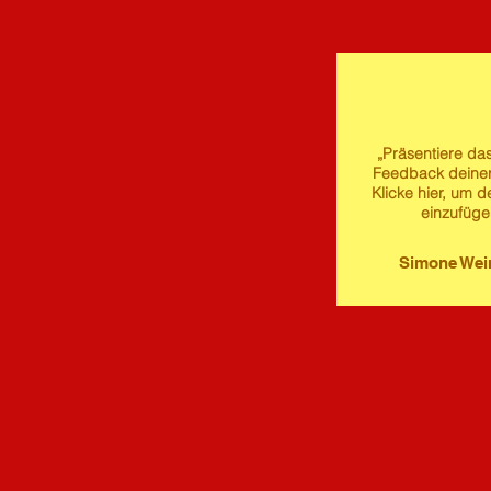
„Präsentiere das
Feedback deine
Klicke hier, um d
einzufüge
Simone We