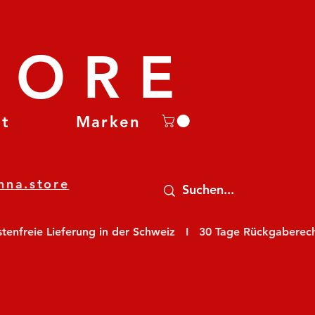
TORE
et
Marken
nna.store
nfreie Lieferung in der Schweiz   I   30 Tage Rückgaberecht