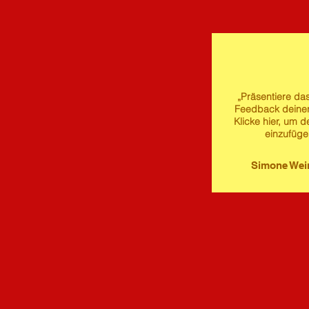
„Präsentiere das
Feedback deine
Klicke hier, um d
einzufüge
Simone We