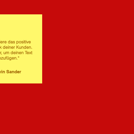
iere das positive
 deiner Kunden.
er, um deinen Text
nzufügen.“
in Sander