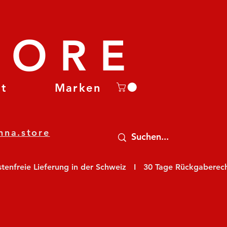
TORE
et
Marken
nna.store
nfreie Lieferung in der Schweiz   I   30 Tage Rückgaberecht