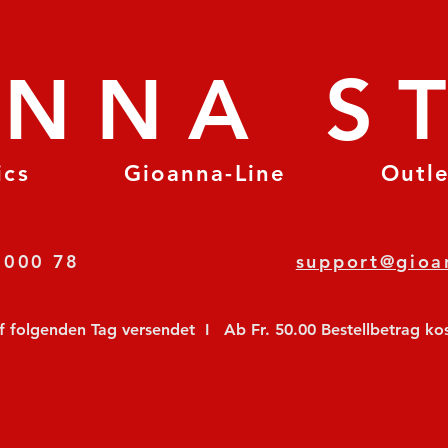
ANNA S
ics
Gioanna-Line
Outl
8 78 000 78
support@gioa
olgenden Tag versendet  I   Ab Fr. 50.00 Bestellbetrag koste