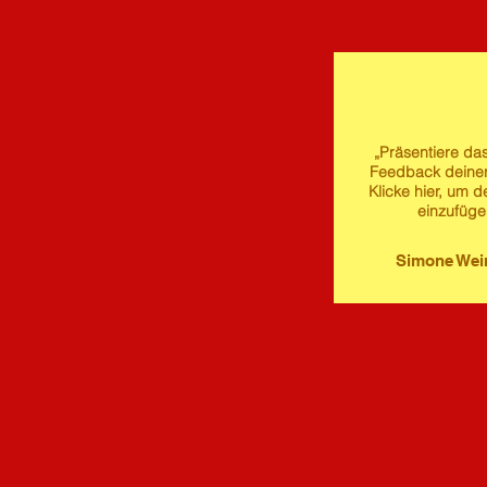
„Präsentiere das
Feedback deine
Klicke hier, um d
einzufüge
Simone We