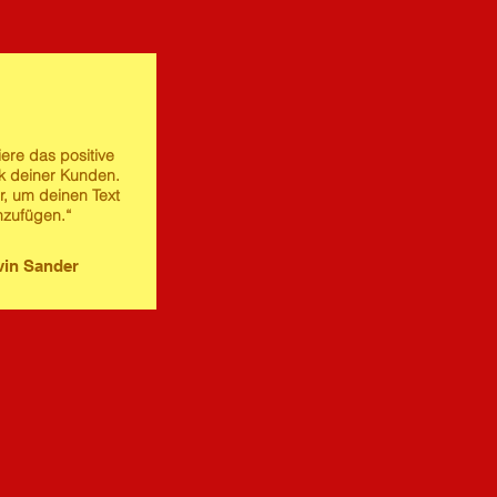
iere das positive
 deiner Kunden.
er, um deinen Text
nzufügen.“
in Sander