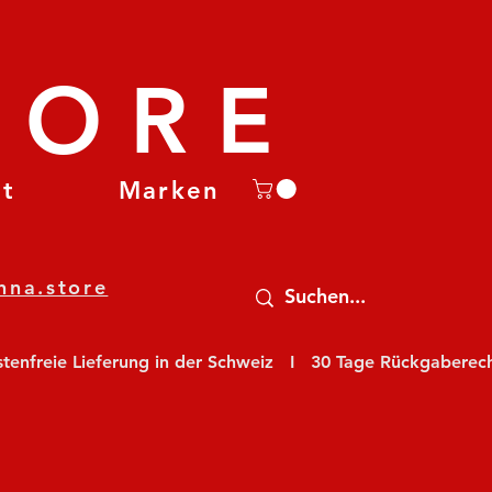
TORE
et
Marken
nna.store
nfreie Lieferung in der Schweiz   I   30 Tage Rückgaberecht