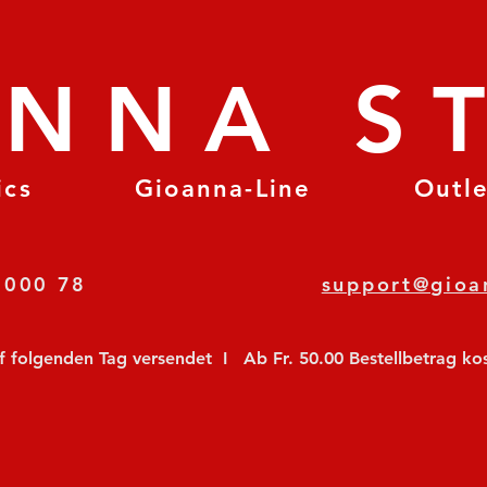
ANNA S
ics
Gioanna-Line
Outl
8 78 000 78
support@gioa
olgenden Tag versendet  I   Ab Fr. 50.00 Bestellbetrag koste