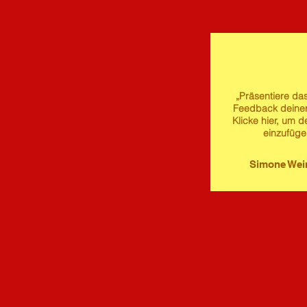
„Präsentiere das
Feedback deine
Klicke hier, um d
einzufüge
Simone We