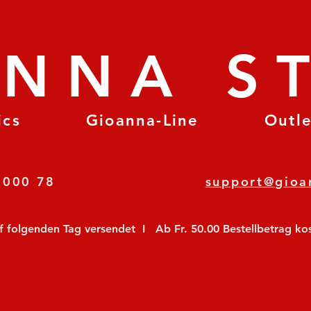
ANNA S
ics
Gioanna-Line
Outl
8 78 000 78
support@gioa
olgenden Tag versendet  I   Ab Fr. 50.00 Bestellbetrag koste