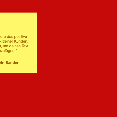
iere das positive
 deiner Kunden.
er, um deinen Text
nzufügen.“
in Sander