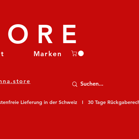
TORE
et
Marken
nna.store
nfreie Lieferung in der Schweiz   I   30 Tage Rückgaberecht