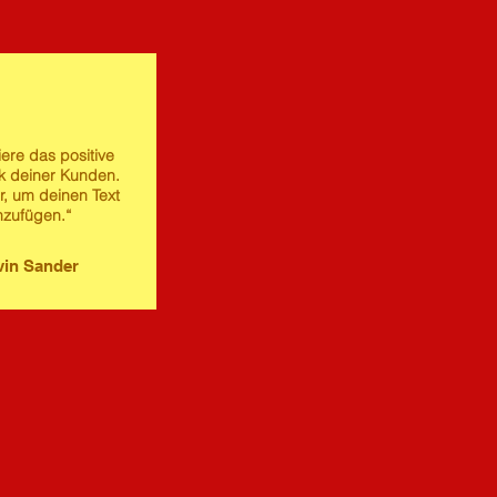
iere das positive
 deiner Kunden.
er, um deinen Text
nzufügen.“
in Sander