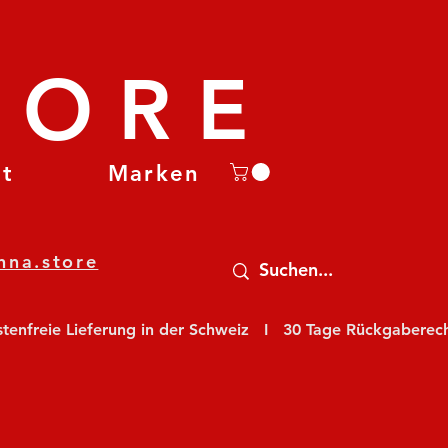
TORE
et
Marken
nna.store
nfreie Lieferung in der Schweiz   I   30 Tage Rückgaberecht