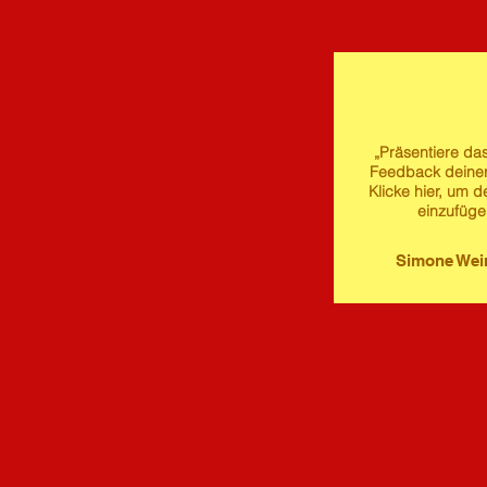
„Präsentiere das
Feedback deine
Klicke hier, um d
einzufüge
Simone We