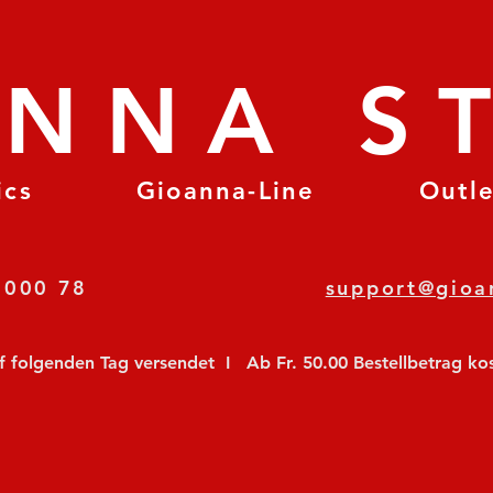
ANNA S
ics
Gioanna-Line
Outl
8 78 000 78
support@gioa
olgenden Tag versendet  I   Ab Fr. 50.00 Bestellbetrag koste