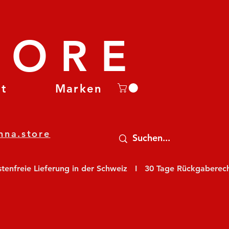
TORE
et
Marken
nna.store
nfreie Lieferung in der Schweiz   I   30 Tage Rückgaberecht