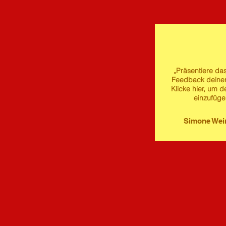
„Präsentiere das
Feedback deine
Klicke hier, um d
einzufüge
Simone We