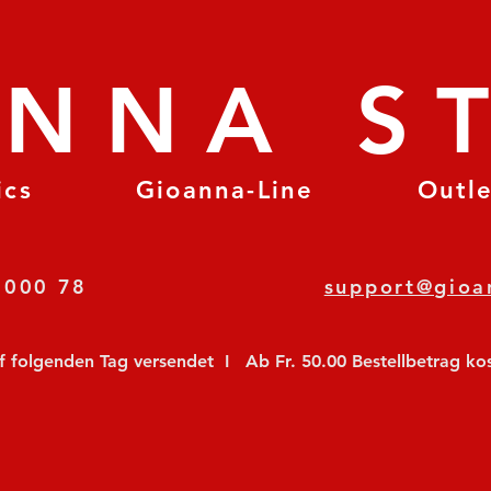
ANNA S
ics
Gioanna-Line
Outl
8 78 000 78
support@gioa
olgenden Tag versendet  I   Ab Fr. 50.00 Bestellbetrag koste