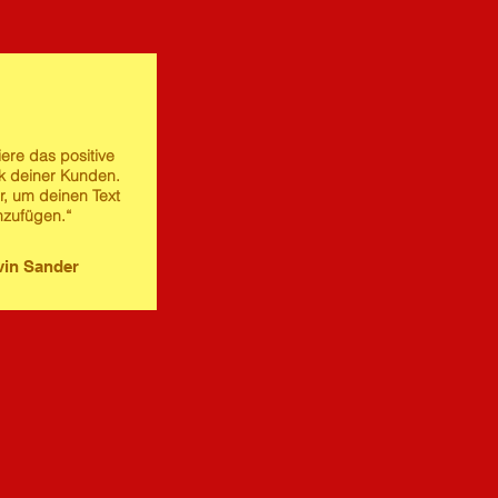
iere das positive
 deiner Kunden.
er, um deinen Text
nzufügen.“
in Sander