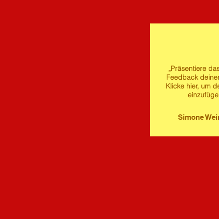
„Präsentiere das
Feedback deine
Klicke hier, um d
einzufüge
Simone We