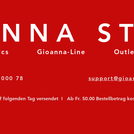
ANNA S
ics
Gioanna-Line
Outl
8 78 000 78
support@gioa
olgenden Tag versendet  I   Ab Fr. 50.00 Bestellbetrag koste