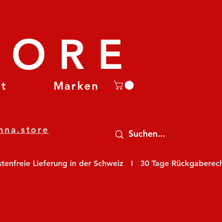
TORE
et
Marken
nna.store
nfreie Lieferung in der Schweiz   I   30 Tage Rückgaberecht