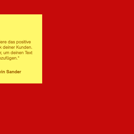
iere das positive
 deiner Kunden.
er, um deinen Text
nzufügen.“
in Sander