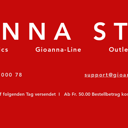
ANNA S
ics
Gioanna-Line
Outl
8 78 000 78
support@gioa
olgenden Tag versendet  I   Ab Fr. 50.00 Bestellbetrag koste