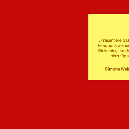
„Präsentiere das
Feedback deine
Klicke hier, um d
einzufüge
Simone We