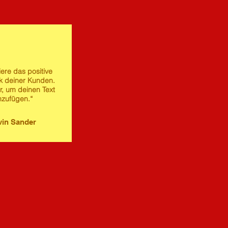
iere das positive
 deiner Kunden.
er, um deinen Text
nzufügen.“
in Sander