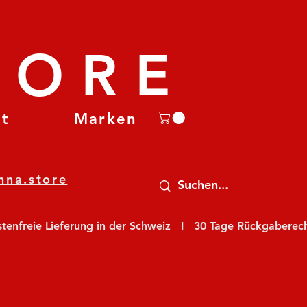
TORE
et
Marken
nna.store
nfreie Lieferung in der Schweiz   I   30 Tage Rückgaberecht