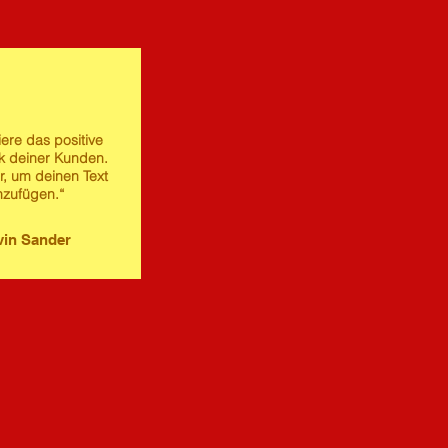
iere das positive
 deiner Kunden.
er, um deinen Text
nzufügen.“
in Sander