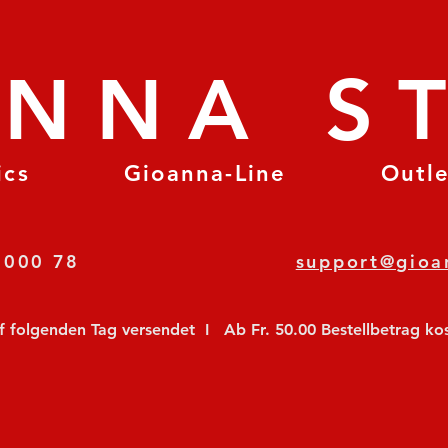
ANNA S
ics
Gioanna-Line
Outl
8 78 000 78
support@gioa
olgenden Tag versendet  I   Ab Fr. 50.00 Bestellbetrag koste