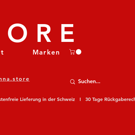
TORE
et
Marken
nna.store
nfreie Lieferung in der Schweiz   I   30 Tage Rückgaberecht