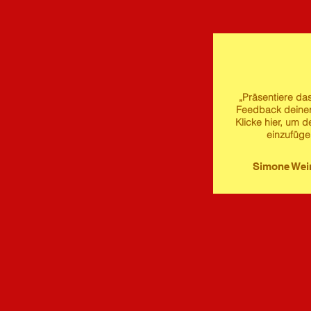
„Präsentiere das
Feedback deine
Klicke hier, um d
einzufüge
Simone We