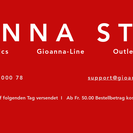
ANNA S
ics
Gioanna-Line
Outl
8 78 000 78
support@gioa
olgenden Tag versendet  I   Ab Fr. 50.00 Bestellbetrag koste