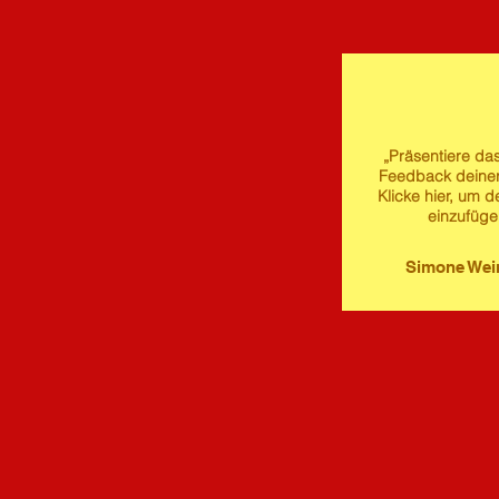
„Präsentiere das
Feedback deine
Klicke hier, um d
einzufüge
Simone We