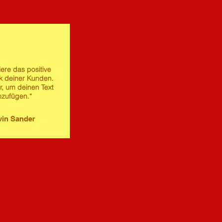
iere das positive
 deiner Kunden.
er, um deinen Text
nzufügen.“
in Sander