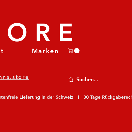
TORE
et
Marken
nna.store
nfreie Lieferung in der Schweiz   I   30 Tage Rückgaberecht