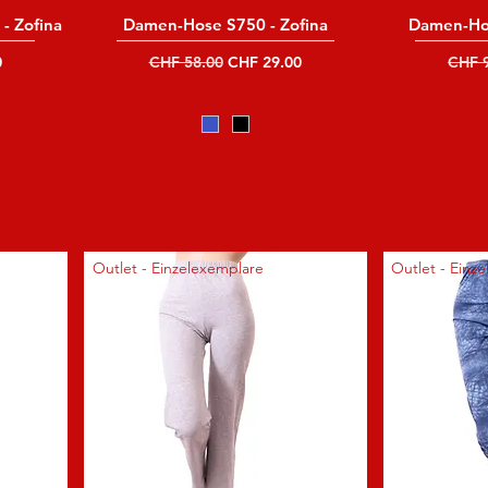
- Zofina
Damen-Hose S750 - Zofina
Damen-Hos
Standardpreis
Sale-Preis
Stand
0
CHF 58.00
CHF 29.00
CHF 
inkl. MwSt
|
Versand und Lieferung
inkl
Outlet - Einzelexemplare
Outlet - Einz