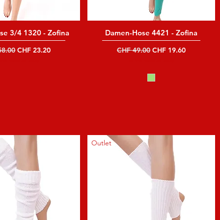
e 3/4 1320 - Zofina
Damen-Hose 4421 - Zofina
ardpreis
Sale-Preis
Standardpreis
Sale-Preis
58.00
CHF 23.20
CHF 49.00
CHF 19.60
. MwSt
|
Versand und Lieferung
inkl. MwSt
|
Versand und Lieferung
Outlet