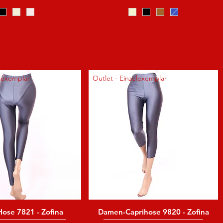
elexemplar
Outlet - Einzelexemplar
ose 7821 - Zofina
Damen-Caprihose 9820 - Zofina