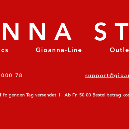
ANNA S
ics
Gioanna-Line
Outl
8 78 000 78
support@gioa
olgenden Tag versendet  I   Ab Fr. 50.00 Bestellbetrag koste