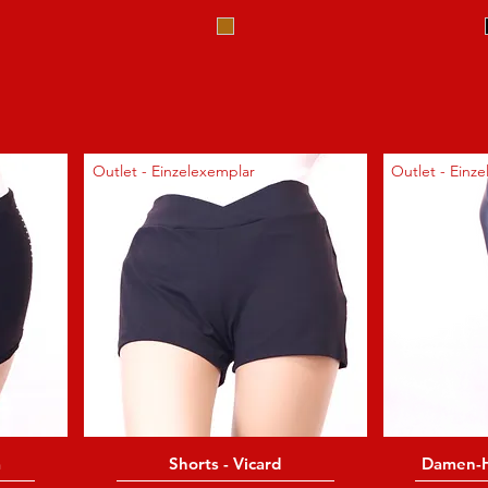
Outlet - Einzelexemplar
Outlet - Einz
a
Shorts - Vicard
Damen-H