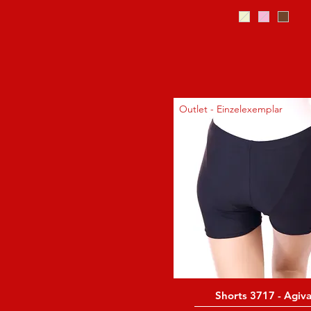
6.5
7
7.5
8
8.5
9
9.5
Outlet - Einzelexemplar
10
10.5
11
11.5
12
34
35
36
37
38
39
40
Shorts 3717 - Agiv
41