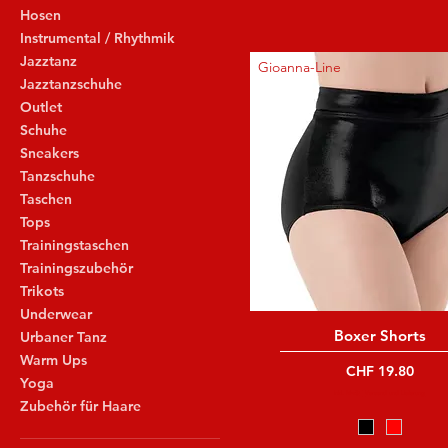
Hosen
Instrumental / Rhythmik
Jazztanz
Gioanna-Line
Jazztanzschuhe
Outlet
Schuhe
Sneakers
Tanzschuhe
Taschen
Tops
Trainingstaschen
Trainingszubehör
Trikots
Underwear
Boxer Shorts
Urbaner Tanz
Warm Ups
Preis
CHF 19.80
Yoga
inkl. MwSt
|
Versand und Lieferung
Zubehör für Haare