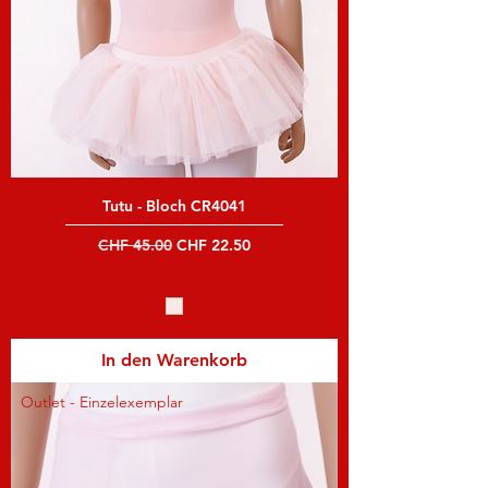
Tutu - Bloch CR4041
Standardpreis
Sale-Preis
CHF 45.00
CHF 22.50
inkl. MwSt
|
Versand und Lieferung
In den Warenkorb
Outlet - Einzelexemplar