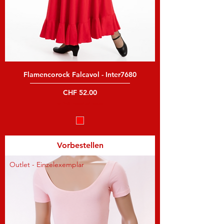
Flamencorock Falcavol - Inter7680
Preis
CHF 52.00
inkl. MwSt
|
Versand und Lieferung
Vorbestellen
Outlet - Einzelexemplar