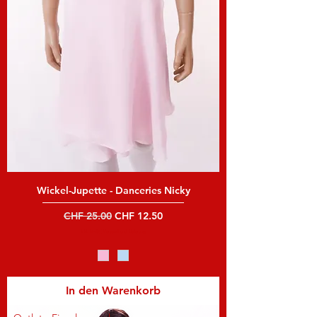
Wickel-Jupette - Danceries Nicky
Standardpreis
Sale-Preis
CHF 25.00
CHF 12.50
inkl. MwSt
|
Versand und Lieferung
In den Warenkorb