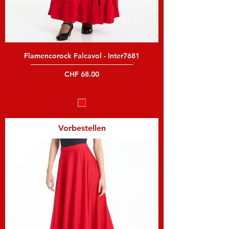
Flamencorock Falcavol - Inter7681
Preis
CHF 68.00
inkl. MwSt
|
Versand und Lieferung
Vorbestellen