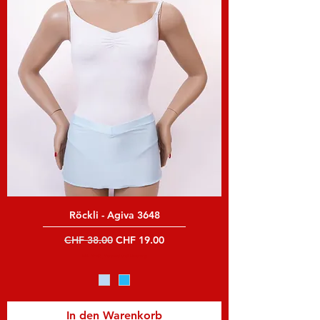
Röckli - Agiva 3648
Standardpreis
Sale-Preis
CHF 38.00
CHF 19.00
inkl. MwSt
|
Versand und Lieferung
In den Warenkorb