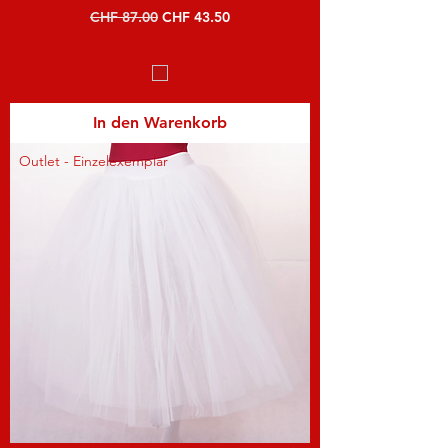
Standardpreis
Sale-Preis
CHF 87.00
CHF 43.50
inkl. MwSt
|
Versand und Lieferung
In den Warenkorb
Outlet - Einzelexemplar