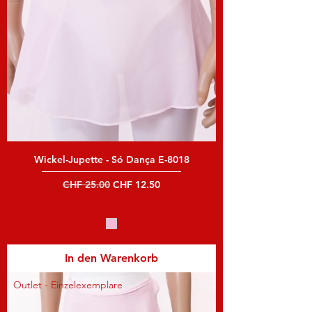
Wickel-Jupette - Só Dança E-8018
Standardpreis
Sale-Preis
CHF 25.00
CHF 12.50
inkl. MwSt
|
Versand und Lieferung
In den Warenkorb
Outlet - Einzelexemplare