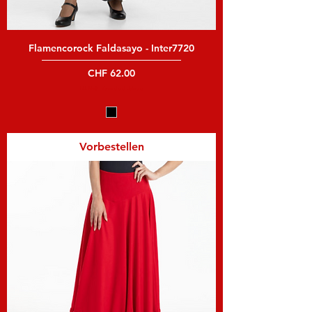
Flamencorock Faldasayo - Inter7720
Preis
CHF 62.00
inkl. MwSt
|
Versand und Lieferung
Vorbestellen